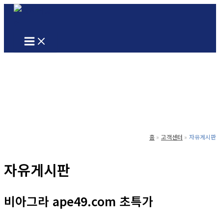
콘
텐
츠
로
건
너
뛰
기
홈
고객센터
자유게시판
자유게시판
비아그라 ape49.com 초특가