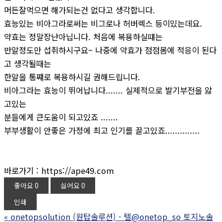
머든잘먹으면 해가되는건 없다고 생각합니다.
효능있는 비아그라로써는 비그로나 허버렉스 등이있는데요.
약효는 정말장난아닙니다. 처음에 복용하실떄는
반알정도만 섭취하시구요~ 나중에 약효가 점점몸에 적응이 된다
고 생각될때는
한알을 통쨰로 복용하시길 권해드립니다.
비아그라는 효능이 뛰어납니다....... 실제적으로 발기부전을 앓
고있는
분들에게 큰도움이 되고있죠 .......
부부생활이 안좋은 가정에 최고 인기를 끌고있죠..............
바로가기 : https://ape49.com
좋아요
0
싫어요
0
인쇄
«
onetopsolution (원탑솔루션) - 텔@onetop_so 토지노솔